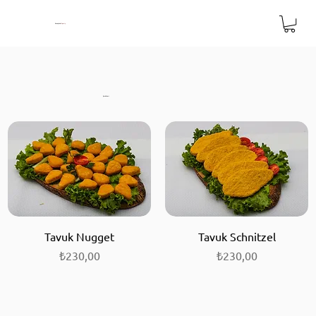
Kasaptan
Sipariş
Şarküteri
Tavuk Nugget
Tavuk Schnitzel
Fiyat
Fiyat
₺230,00
₺230,00